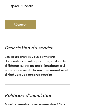
5
Espace Sundara
m
i
n
Réserver
Description du service
Les cours privées vous permettre
d'approfondir votre pratique, d'aborder
différents sujets ou problématiques qui
vous concernent. Un suivi personnalisé et
dirigé vers vos propres besoins.
Politique d'annulation
Merci d'annuler votre réservation 12h à