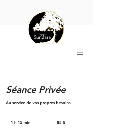
Séance Privée
Au service de vos propres besoins
85 dollars
canadiens
1 h 15 min
1
85 $
1