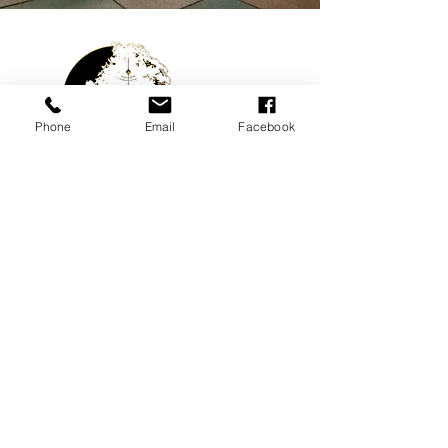
Phone
Email
Facebook
À SHERBROOKE
3120 Chemin De North Hatley
Sherbrooke, Qc J1N 2Y4
Tel:
819 345.6427
s_cormier@outlook.com
Accueil
Notre approche