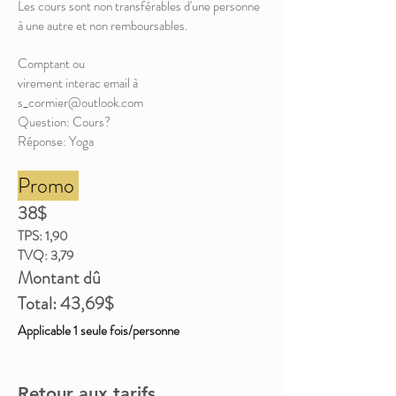
Les cours sont non transférables d'une personne
à une autre et non remboursables.
Comptant ou
virement interac email à
s_cormier@outlook.com
Question: Cours?
Réponse: Yoga
Promo
38$
TPS: 1,90
TVQ: 3,79
Montan
t dû
Total: 43,69
$
Applicable 1 seule fois/personne
Retour aux tarifs