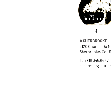
À SHERBROOKE
3120 Chemin De No
Sherbrooke, Qc J
Tel: 819 345.6427
s_cormier@outlo