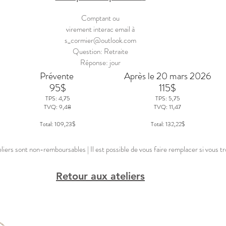
Comptant ou
virement interac email à
s_cormier@outlook.com
Question: Retraite
Réponse: jour
Prévente
Après le 20 mars 2026
95$
115$
TPS: 4,75
TPS: 5,75
TVQ: 9,48
TVQ: 11,47
Total: 109,23$
Total: 132,22$
-remboursables | Il est possible de vous faire remplacer si vous trou
Retour aux ateliers