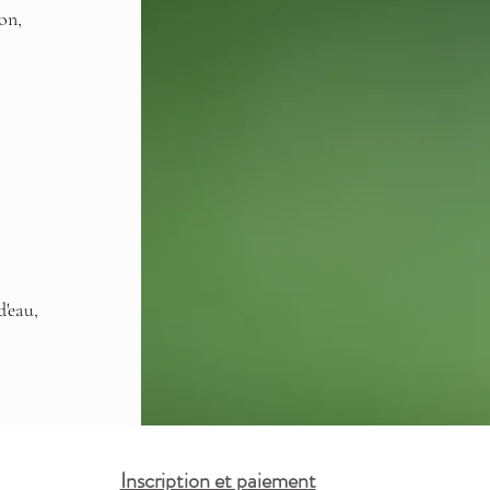
on,
d'eau,
Inscription et paiemen
t