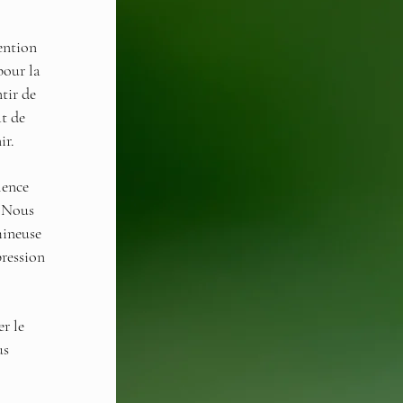
ention
pour la
ntir de
at de
ir.
lence
. Nous
mineuse
ression
r le
us