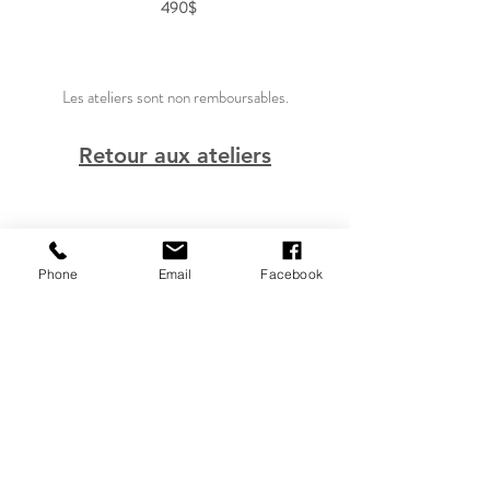
490$
Les ateliers
sont non remboursables.
Retour aux ateliers
Phone
Email
Facebook
À SHERBROOKE
3120 Chemin De North Hatley